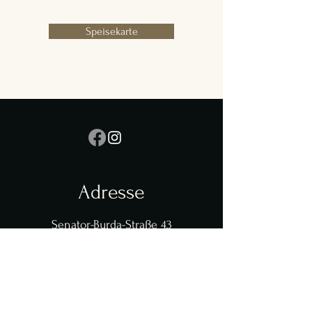
Speisekarte
Adresse
Senator-Burda-Straße 43
77654 Offenburg - Fessenbach
Öffnungszeiten